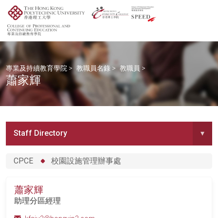
專業及持續教育學院
>
教職員名錄
>
教職員
>
蕭家輝
Staff Directory
▾
CPCE
校園設施管理辦事處
蕭家輝
助理分區經理