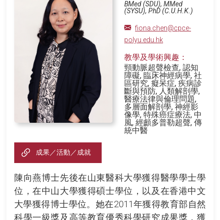
BMed (SDU), MMed
(SYSU), PhD (C.U.H.K.)
fiona.chen@cpce-
polyu.edu.hk
教學及學術興趣：
頸動脈超聲檢查, 認知
障礙, 臨床神經病學, 社
區研究, 癡呆症, 疾病診
斷與預防, 人類解剖學,
醫療法律與倫理問題,
多層面解剖學, 神經影
像學, 特殊癌症療法, 中
風, 經顱多普勒超聲, 傳
統中醫
成果／活動／成就
陳向燕博士先後在山東醫科大學獲得醫學學士學
位，在中山大學獲得碩士學位，以及在香港中文
大學獲得博士學位。她在2011年獲得教育部自然
科學一級獎及高等教育優秀科學研究成果獎，獲