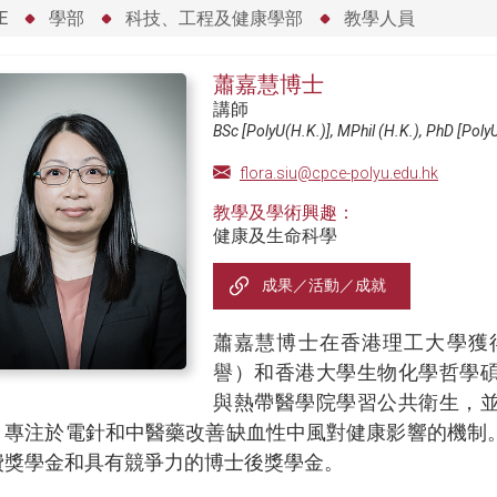
E
學部
科技、工程及健康學部
教學人員
蕭嘉慧博士
講師
BSc [PolyU(H.K.)], MPhil (H.K.), PhD [Poly
flora.siu@cpce-polyu.edu.hk
教學及學術興趣：
健康及生命科學
成果／活動／成就
蕭嘉慧博士在香港理工大學獲
譽）和香港大學生物化學哲學
與熱帶醫學院學習公共衛生，
，專注於電針和中醫藥改善缺血性中風對健康影響的機制
費獎學金和具有競爭力的博士後獎學金。