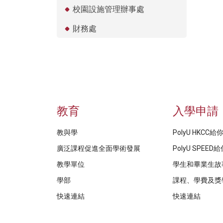
校園設施管理辦事處
財務處
教育
入學申請
教與學
PolyU HKCC
廣泛課程促進全面學術發展
PolyU SPEE
教學單位
學生和畢業生故
學部
課程、學費及獎
快速連結
快速連結