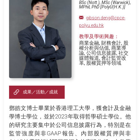
BSc (Nott.), MSc (Warwick),
MPhil, PhD [PolyU(H.K.)]
gibson.deng@cpce-
polyu.edu.hk
教學及學術興趣：
商業金融, 財務會計, 股
權分析與估值, 商業導
論, 公司信息披露, 社交
媒體報道, 會計監管改
革, 股權質押等領域
成果／活動／成就
鄧皓文博士畢業於香港理工大學，獲會計及金融
學博士學位，並於2023年取得哲學碩士學位。他
的研究主要集中於公司信息披露行為，特別是在
監管強度與非GAAP報告、內部股權質押與非