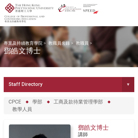
專業及持續教育學院
>
教職員名錄
>
教職員
>
鄧皓文博士
Staff Directory
▾
CPCE
學部
工商及款待業管理學部
教學人員
鄧皓文博士
講師