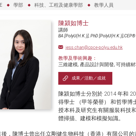
E
學部
科技、工程及健康學部
教學人員
陳潁如博士
講師
BA [PolyU(H.K.)], PhD [PolyU(H.K.)];CEP
jess.chan@cpce-polyu.edu.hk
教學及學術興趣：
三維建模, 產品設計與開發, 可持續
成果／活動／成就
陳潁如博士分別於 2014 年和
得學士 （甲等榮譽） 和哲學
授本科及研究生有關服裝科技
體掃描、建模和模擬知識。
業後，陳博士曾出任立剛健生物科技（香港）有限公司的首席