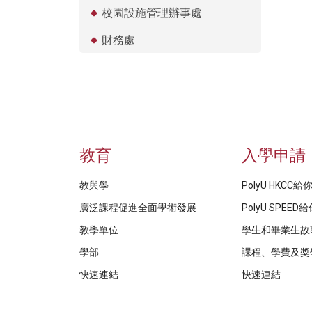
校園設施管理辦事處
財務處
教育
入學申請
教與學
PolyU HKCC
廣泛課程促進全面學術發展
PolyU SPEE
教學單位
學生和畢業生故
學部
課程、學費及獎
快速連結
快速連結