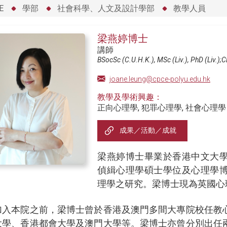
E
學部
社會科學、人文及設計學部
教學人員
梁燕婷博士
講師
BSocSc (C.U.H.K.), MSc (Liv.), PhD (Liv.);C
joane.leung@cpce-polyu.edu.hk
教學及學術興趣：
正向心理學, 犯罪心理學, 社會心理學
成果／活動／成就
梁燕婷博士畢業於香港中文大
偵緝心理學碩士學位及心理學
理學之研究。梁博士現為英國心
加入本院之前，梁博士曾於香港及澳門多間大專院校任教
大學、香港都會大學及澳門大學等。梁博士亦曾分別出任