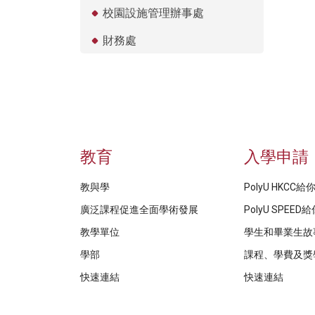
校園設施管理辦事處
財務處
教育
入學申請
教與學
PolyU HKCC
廣泛課程促進全面學術發展
PolyU SPEE
教學單位
學生和畢業生故
學部
課程、學費及獎
快速連結
快速連結