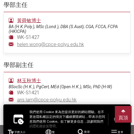
學部主任
黃舜敏博士
BA (H.K.Poly.), MSc (Lond.), DBA (S.Aust); CGA, FCCA, FCPA
(HKICPA)
WK-S1427
helen.wong@cpce-polyu.edu.hk
學部副主任
林玉秋博士
BSocSc (H.K.), PgCert, MEd (Open H.K.), MSc, PhD (H-W)
WK-S1421
aris.lam@cpce-polyu.edu.hk
我們使用 Cookie 來為您提供更好的網站體驗。在不
戴志樂博士
更改隱私權設定的情況下繼續瀏覽網站，即表示您同
頁頂
接受
意我們使用 Cookie。欲了解更多信息，請參閱我們
BA (Winn.), MA (Wat.), PhD (Shanghai U. of Finance & Econ)
的隱私權政策聲明。
WK-S1420
字體大小
繁
搜尋
選單