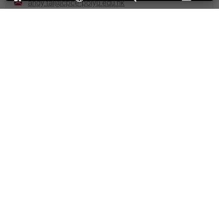
andy.tai@cpce-polyu.edu.hk
TAVITIYAMAN Pimtong博士
BA (Thammasat), MSc, PhD (Oklahoma State)
WK-S1421
pimtong.t@cpce-polyu.edu.hk
黃有德博士
BCom (Alta.), MA (H.K.U.S.T.), DBA (S.Aust.); MHKIM
WK-S1420
alvin.wong@cpce-polyu.edu.hk
教學人員
ALI, Zulfiqar博士
BSc (Punjab), MSc (FU), PhD (City H.K.)
WK-S1317
zulfiqar.ali@cpce-polyu.edu.hk