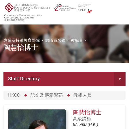
專業及持續教育學院
>
教職員名錄
>
教職員
>
陶慧怡博士
Staff Directory
▾
HKCC
語文及傳意學部
教學人員
陶慧怡博士
高級講師
BA, PhD (H.K.)