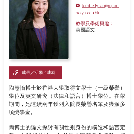
kimberly.tao@cpce-
polyu.edu.hk
教學及學術興趣：
英國語文
成果／活動／成就
陶慧怡博士於香港大學取得文學士（一級榮譽）
學位及英文研究（法律和語言）博士學位。在學
期間，她連續兩年獲列入院長榮譽名單及獲頒多
項奬學金。
陶博士的論文探討有關性别身份的構造和語言定