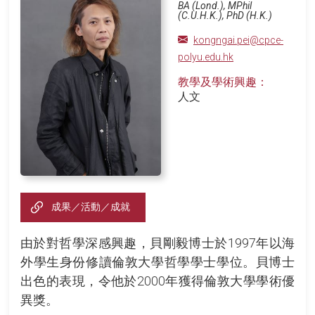
BA (Lond.), MPhil
(C.U.H.K.), PhD (H.K.)
kongngai.pei@cpce-
polyu.edu.hk
教學及學術興趣：
人文
成果／活動／成就
由於對哲學深感興趣，貝剛毅博士於1997年以海
外學生身份修讀倫敦大學哲學學士學位。貝博士
出色的表現，令他於2000年獲得倫敦大學學術優
異獎。