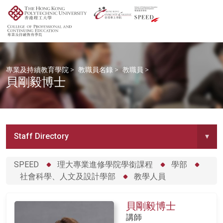
專業及持續教育學院
>
教職員名錄
>
教職員
>
貝剛毅博士
Staff Directory
▾
SPEED
理大專業進修學院學銜課程
學部
社會科學、人文及設計學部
教學人員
貝剛毅博士
講師