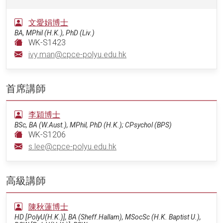
文愛娟博士
BA, MPhil (H.K.), PhD (Liv.)
WK-S1423
ivy.man@cpce-polyu.edu.hk
首席講師
李穎博士
BSc, BA (W.Aust.), MPhil, PhD (H.K.); CPsychol (BPS)
WK-S1206
s.lee@cpce-polyu.edu.hk
高級講師
陳秋蓮博士
HD [PolyU(H.K.)], BA (Sheff.Hallam), MSocSc (H.K. Baptist U.),