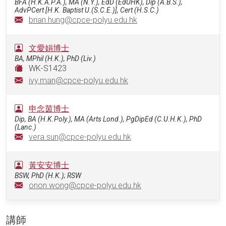
BFA (H.K.A.P.A.), MA (N.Y.), EdD (EdUHK), Dip (A.B.S.),
AdvPCert [H.K. Baptist U.(S.C.E.)], Cert (H.S.C.)
brian.hung@cpce-polyu.edu.hk
文愛娟博士
BA, MPhil (H.K.), PhD (Liv.)
WK-S1423
ivy.man@cpce-polyu.edu.hk
申念茵博士
Dip, BA (H.K.Poly.), MA (Arts Lond.), PgDipEd (C.U.H.K.), PhD
(Lanc.)
vera.sun@cpce-polyu.edu.hk
黃安安博士
BSW, PhD (H.K.); RSW
onon.wong@cpce-polyu.edu.hk
講師