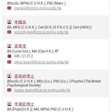
BSocSc, MPhil (C.U.H.K.), PhD (Manc.)
cw.lee@cpce-polyu.edu.hk
李國泉
BA, MFA (C.U.H.K.), Cert [H.K.(S.P.A.C.E.)], Cert (HKAC)
woody.lee@cpce-polyu.edu.hk
梁菁雯
BA (Lond.Inst.), MA (City H.K.); RT
WK-S1312
olive.leung@cpce-polyu.edu.hk
梁燕婷博士
BSocSc (C.U.H.K.), MSc (Liv.), PhD (Liv.); CPsychol (The British
Psychological Society)
joane.leung@cpce-polyu.edu.hk
李康廷博士
BA [PolyU(H.K.)], MA, MPhil, PhD (C.U.H.K.)