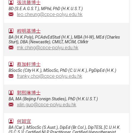
張洪勝博士
BD (S.E.A.G.S.T.), MPhil, PhD (H.K.U.S.T.)
leo.cheung@cpce-polyu.edu.hk
程明基博士
BA (H.K.Poly), PCAdvEdStud (H.K.), MBA (H-W), MEd (Charles
Sturt), DBA (Newcastle); CMILT, MCIM, CMktr
mk.ching@cpce-polyu.edu.hk
蔡加軒博士
BSocSc (City H.K.), MSocSc, PhD (C.U.H.K.), PgDipEd (H.K.)
franky.choi@cpce-polyu.edu.hk
郭熙琳博士
BA, MA (Beijing Foreign Studies), PhD (H.K.U.S.T.)
xilin.guo@cpce-polyu.edu.hk
何穎宜
BA (Car.), MSocSc (S.Aust.), DipEd (Br.Col.), DipTESL [C.U.H.K.
(S.C.S.)]; Certified NLP Practitioner, Certified Hypnotherapist