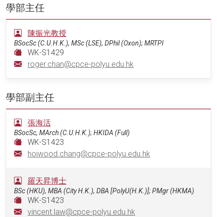
學部主任
陳振光教授
BSocSc (C.U.H.K.), MSc (LSE), DPhil (Oxon); MRTPI
WK-S1429
roger.chan@cpce-polyu.edu.hk
學部副主任
張海活
BSocSc, MArch (C.U.H.K.); HKIDA (Full)
WK-S1423
hoiwood.chang@cpce-polyu.edu.hk
羅天昇博士
BSc (HKU), MBA (City H.K.), DBA [PolyU(H.K.)]; PMgr (HKMA)
WK-S1423
vincent.law@cpce-polyu.edu.hk