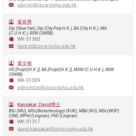
ruby.ho@cpce-polyu.edu.hk
葉長秀
Dip (Shue Yan), Dip (City Poly.H.K.), BA (City H.K.), MA
(C.U.H.K.); RSW (SWRB)
WK-S1360
heidi.ip@cpce-polyu.edu.hk
葉文俊
HD [PolyU(H.K.)], BA [PolyU(H.K.)], MSW (C.U.H.K.); RSW
(SWRB)
WK-S1309
edmond.ip@cpce-polyu.edu.hk
Kansakar, David博士
BSc (MU), MSc(Biotechnology) (KUK), MBA (KU), MSc(WOP)
(UM), MPhil (Lingnan), PhD (Lingnan)
WK-S1317
david.kansakar@cpce-polyu.edu.hk