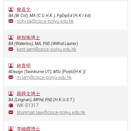
黎嘉文
BA (Br.Col), MA (C.U.H.K.), PgDipEd (H.K.I.Ed)
ricky.lai@cpce-polyu.edu.hk
林智衡博士
BA (Waterloo), MA, PhD (Wilfrid Laurier)
kent.lam@cpce-polyu.edu.hk
林貴明
BDesign (Swinburne UT), MSc [PolyU(H.K.)]
m.lam@cpce-polyu.edu.hk
羅舜文博士
BA (Lingnan), MPhil, PhD (H.K.U.S.T.)
WK-S1317
shunman.law@cpce-polyu.edu.hk
李峻嶸博士