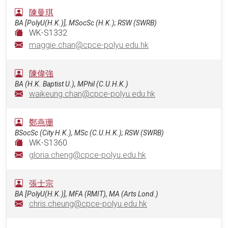
陳曼琪
BA [PolyU(H.K.)], MSocSc (H.K.); RSW (SWRB)
WK-S1332
maggie.chan@cpce-polyu.edu.hk
陳偉強
BA (H.K. Baptist U.), MPhil (C.U.H.K.)
waikeung.chan@cpce-polyu.edu.hk
鄭燕珊
BSocSc (City H.K.), MSc (C.U.H.K.); RSW (SWRB)
WK-S1360
gloria.cheng@cpce-polyu.edu.hk
張士宗
BA [PolyU(H.K.)], MFA (RMIT), MA (Arts Lond.)
chris.cheung@cpce-polyu.edu.hk