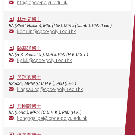
ht.li@cpce-polyu.edu.hk
林培元博士
BA (Sheff.Hallam), MSc (LSE), MPhil (Camb.), PhD (Leic.)
keith.lin@cpce-polyu.edu.hk
陸基洋博士
BA (H.K. Baptist U.), MPhil, PhD (H.K.U.S.T.)
ky.luk@cpce-polyu.edu.hk
吳琼秀博士
BSocSc, MPhil (C.U.H.K.), PhD (Leic.)
kingsau.ng@cpce-polyu.edu.hk
貝剛毅博士
BA (Lond.), MPhil (C.U.H.K.), PhD (H.K.)
kongngai.pei@cpce-polyu.edu.hk