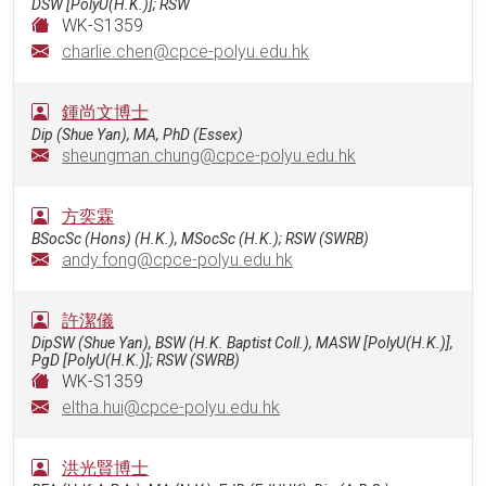
DSW [PolyU(H.K.)]; RSW
WK-S1359
charlie.chen@cpce-polyu.edu.hk
鍾尚文博士
Dip (Shue Yan), MA, PhD (Essex)
sheungman.chung@cpce-polyu.edu.hk
方奕霖
BSocSc (Hons) (H.K.), MSocSc (H.K.); RSW (SWRB)
andy.fong@cpce-polyu.edu.hk
許潔儀
DipSW (Shue Yan), BSW (H.K. Baptist Coll.), MASW [PolyU(H.K.)],
PgD [PolyU(H.K.)]; RSW (SWRB)
WK-S1359
eltha.hui@cpce-polyu.edu.hk
洪光賢博士