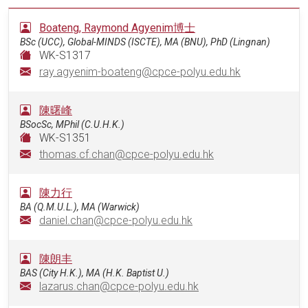
Boateng, Raymond Agyenim博士
BSc (UCC), Global-MINDS (ISCTE), MA (BNU), PhD (Lingnan)
WK-S1317
ray.agyenim-boateng@cpce-polyu.edu.hk
陳曙峰
BSocSc, MPhil (C.U.H.K.)
WK-S1351
thomas.cf.chan@cpce-polyu.edu.hk
陳力行
BA (Q.M.U.L.), MA (Warwick)
daniel.chan@cpce-polyu.edu.hk
陳朗丰
BAS (City H.K.), MA (H.K. Baptist U.)
lazarus.chan@cpce-polyu.edu.hk