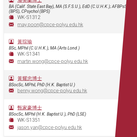
潘美蘭博士
BA (Calif. State East Bay), MA (S.F.S.U.), EdD (C.U.H.K.); AFBPsS
(BPS), CPsychol (BPS)
WK-S1312
may.poon@cpce-polyu.edu.hk
黃琮瑜
BSc, MPhil (C.U.H.K.), MA (Arts Lond.)
WK-S1341
martin.wong@cpce-polyu.edu.hk
黃耀忠博士
BSocSc, MPhil, PhD (H.K. Baptist U.)
benny.wong@cpce-polyu.edu.hk
甄家豪博士
BSocSc, MPhil (H.K. Baptist U.), PhD (LSE)
WK-S1351
jason.yan@cpce-polyu.edu.hk