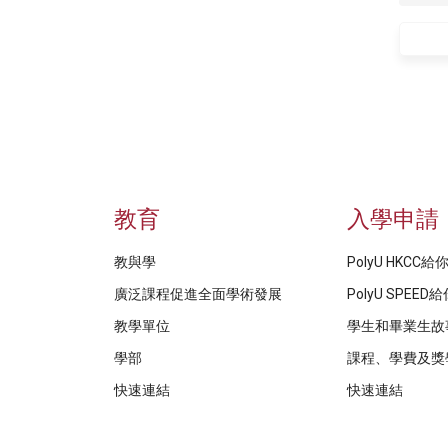
教育
入學申請
教與學
PolyU HKCC
廣泛課程促進全面學術發展
PolyU SPEE
教學單位
學生和畢業生故
學部
課程、學費及獎
快速連結
快速連結