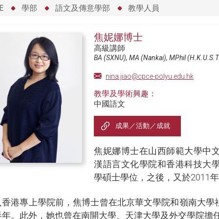
E
學部
語文及傳意學部
教學人員
焦妮娜博士
高級講師
BA (SXNU), MA (Nankai), MPhil (H.K.U.S.T.
nina.jiao@cpce-polyu.edu.hk
教學及學術興趣：
中國語文
成果／活動／成就
焦妮娜博士在山西師範大學中
漢語言文化學院和香港科技大
學碩士學位，之後，又於2011
入香港專上學院前，焦博士曾在北京華文學院和嶺南大學
半年。此外，她也曾在南開大學、天津大學及外交學院擔