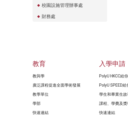
校園設施管理辦事處
財務處
教育
入學申請
教與學
PolyU HKCC
廣泛課程促進全面學術發展
PolyU SPEE
教學單位
學生和畢業生故
學部
課程、學費及獎
快速連結
快速連結