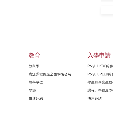
教育
入學申請
教與學
PolyU HKCC
廣泛課程促進全面學術發展
PolyU SPEE
教學單位
學生和畢業生故
學部
課程、學費及獎
快速連結
快速連結