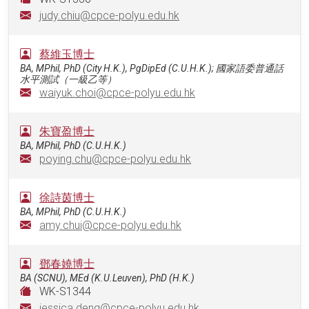
judy.chiu@cpce-polyu.edu.hk
蔡維玉博士
BA, MPhil, PhD (City H.K.), PgDipEd (C.U.H.K.); 國家語委普通話
水平測試（一級乙等）
waiyuk.choi@cpce-polyu.edu.hk
朱寶盈博士
BA, MPhil, PhD (C.U.H.K.)
poying.chu@cpce-polyu.edu.hk
徐詩茵博士
BA, MPhil, PhD (C.U.H.K.)
amy.chui@cpce-polyu.edu.hk
鄧春嬈博士
BA (SCNU), MEd (K.U.Leuven), PhD (H.K.)
WK-S1344
jessica.deng@cpce-polyu.edu.hk