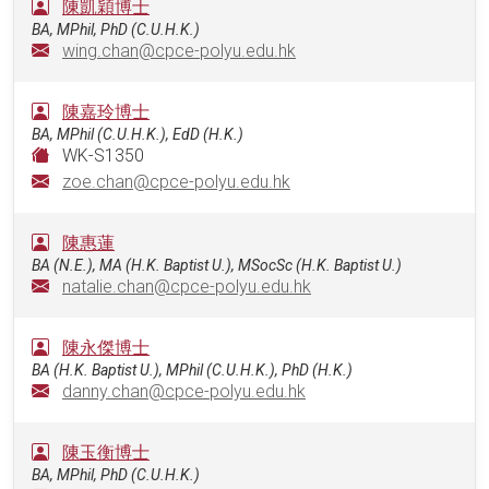
陳凱穎博士
BA, MPhil, PhD (C.U.H.K.)
wing.chan@cpce-polyu.edu.hk
陳嘉玲博士
BA, MPhil (C.U.H.K.), EdD (H.K.)
WK-S1350
zoe.chan@cpce-polyu.edu.hk
陳惠蓮
BA (N.E.), MA (H.K. Baptist U.), MSocSc (H.K. Baptist U.)
natalie.chan@cpce-polyu.edu.hk
陳永傑博士
BA (H.K. Baptist U.), MPhil (C.U.H.K.), PhD (H.K.)
danny.chan@cpce-polyu.edu.hk
陳玉衡博士
BA, MPhil, PhD (C.U.H.K.)