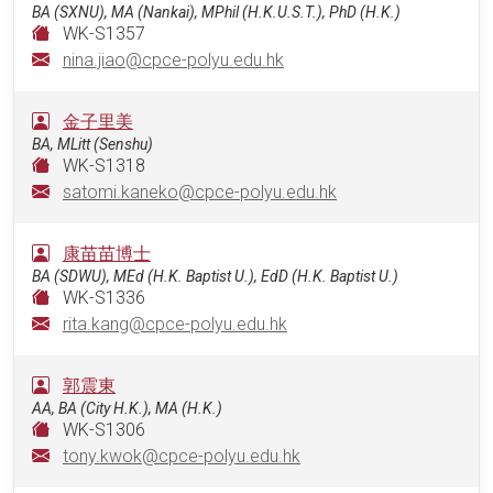
BA (SXNU), MA (Nankai), MPhil (H.K.U.S.T.), PhD (H.K.)
WK-S1357
nina.jiao@cpce-polyu.edu.hk
金子里美
BA, MLitt (Senshu)
WK-S1318
satomi.kaneko@cpce-polyu.edu.hk
康苗苗博士
BA (SDWU), MEd (H.K. Baptist U.), EdD (H.K. Baptist U.)
WK-S1336
rita.kang@cpce-polyu.edu.hk
郭震東
AA, BA (City H.K.), MA (H.K.)
WK-S1306
tony.kwok@cpce-polyu.edu.hk