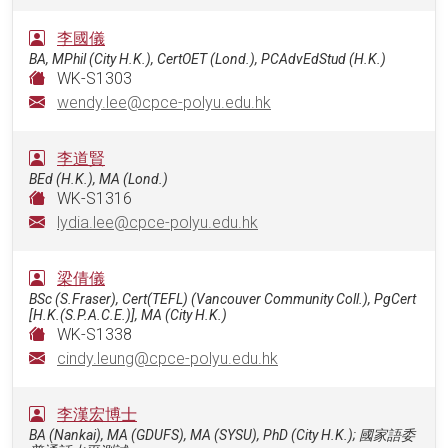
李國儀
BA, MPhil (City H.K.), CertOET (Lond.), PCAdvEdStud (H.K.)
WK-S1303
wendy.lee@cpce-polyu.edu.hk
李道賢
BEd (H.K.), MA (Lond.)
WK-S1316
lydia.lee@cpce-polyu.edu.hk
梁倩儀
BSc (S.Fraser), Cert(TEFL) (Vancouver Community Coll.), PgCert
[H.K.(S.P.A.C.E.)], MA (City H.K.)
WK-S1338
cindy.leung@cpce-polyu.edu.hk
李漢宏博士
BA (Nankai), MA (GDUFS), MA (SYSU), PhD (City H.K.); 國家語委