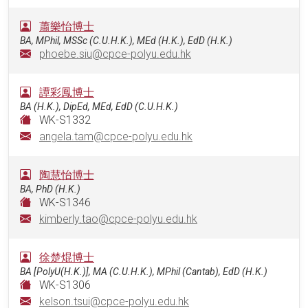
蕭樂怡博士
BA, MPhil, MSSc (C.U.H.K.), MEd (H.K.), EdD (H.K.)
phoebe.siu@cpce-polyu.edu.hk
譚彩鳳博士
BA (H.K.), DipEd, MEd, EdD (C.U.H.K.)
WK-S1332
angela.tam@cpce-polyu.edu.hk
陶慧怡博士
BA, PhD (H.K.)
WK-S1346
kimberly.tao@cpce-polyu.edu.hk
徐楚焜博士
BA [PolyU(H.K.)], MA (C.U.H.K.), MPhil (Cantab), EdD (H.K.)
WK-S1306
kelson.tsui@cpce-polyu.edu.hk