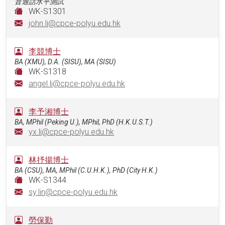
普通話水平測試
WK-S1301
john.li@cpce-polyu.edu.hk
李競博士
BA (XMU), D.A. (SISU), MA (SISU)
WK-S1318
angel.li@cpce-polyu.edu.hk
李予湘博士
BA, MPhil (Peking U.), MPhil, PhD (H.K.U.S.T.)
yx.li@cpce-polyu.edu.hk
林抒揚博士
BA (CSU), MA, MPhil (C.U.H.K.), PhD (City H.K.)
WK-S1344
sy.lin@cpce-polyu.edu.hk
勞保勤