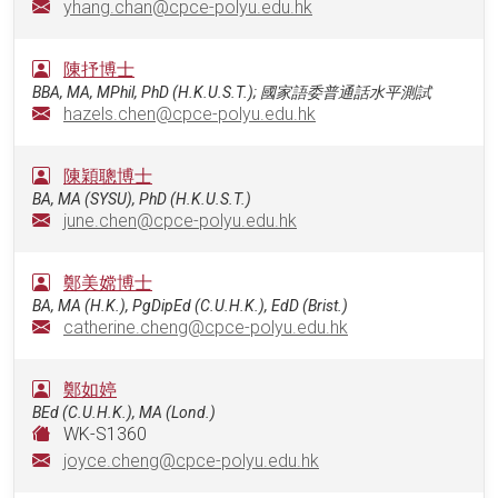
yhang.chan@cpce-polyu.edu.hk
陳抒博士
BBA, MA, MPhil, PhD (H.K.U.S.T.); 國家語委普通話水平測試
hazels.chen@cpce-polyu.edu.hk
陳穎聰博士
BA, MA (SYSU), PhD (H.K.U.S.T.)
june.chen@cpce-polyu.edu.hk
鄭美嫦博士
BA, MA (H.K.), PgDipEd (C.U.H.K.), EdD (Brist.)
catherine.cheng@cpce-polyu.edu.hk
鄭如婷
BEd (C.U.H.K.), MA (Lond.)
WK-S1360
joyce.cheng@cpce-polyu.edu.hk