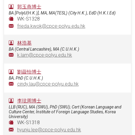
郭玉燕博士
BA [PolyU(H.K.)], MA, MA(TESL) (City H.K.), EdD (H.K.I.Ed)
WK-S1328
frieda.kwok@cpce-polyu.edu.hk
林浩基
BA (Central Lancashire), MA (C.U.H.K.)
k.lam@cpce-polyu.edu.hk
劉藴怡博士
BA, PhD (C.U.H.K.)
cindy.lau@cpce-polyu.edu.hk
李玹周博士
LLB (RUC), MA (SWU), PhD (SWU); Cert (Korean Language and
Culture Center, Institute of Foreign Language Studies, Korea
University)
WK-S1318
hyunju.lee@cpce-polyu.edu.hk