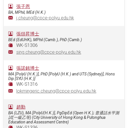
張子恩
BA, MPhil, MEd (H.K.)
j.cheung@cpce-polyu.edu.hk
張頌昇博士
BEd (EdUHK), MPhil (Camb.), PhD (Camb.)
WK-S1306
sing.cheung@cpce-polyu.edu.hk
張諾銘博士
MA [PolyU (H.K.)], PhD [PolyU (H.K.) and UTS (Sydney)], Hons
Dip [SYU (H.K.)]
WK-S1316
lokmingeric.cheung@cpce-polyu.edu.hk
趙勤
BA (LZU), MA [PolyU(H.K.)], PgDipEd (Open H.K.); 普通話水平測
試(一級乙等) (City University of Hong Kong & Putonghua
Education and Assessment Centre)
WK-S1336