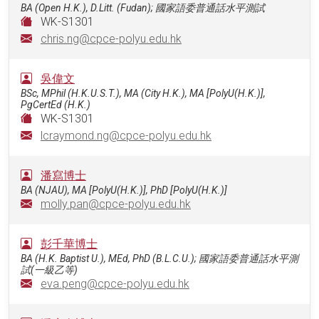
BA (Open H.K.), D.Litt. (Fudan); 國家語委普通話水平測試
WK-S1301
chris.ng@cpce-polyu.edu.hk
吳偉文
BSc, MPhil (H.K.U.S.T.), MA (City H.K.), MA [PolyU(H.K.)],
PgCertEd (H.K.)
WK-S1301
lcraymond.ng@cpce-polyu.edu.hk
潘寫博士
BA (NJAU), MA [PolyU(H.K.)], PhD [PolyU(H.K.)]
molly.pan@cpce-polyu.edu.hk
彭千華博士
BA (H.K. Baptist U.), MEd, PhD (B.L.C.U.); 國家語委普通話水平測
試(一級乙等)
eva.peng@cpce-polyu.edu.hk