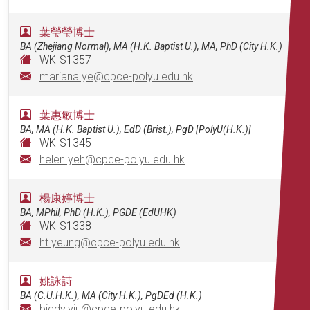
葉瑩瑩博士
BA (Zhejiang Normal), MA (H.K. Baptist U.), MA, PhD (City H.K.)
WK-S1357
mariana.ye@cpce-polyu.edu.hk
葉惠敏博士
BA, MA (H.K. Baptist U.), EdD (Brist.), PgD [PolyU(H.K.)]
WK-S1345
helen.yeh@cpce-polyu.edu.hk
楊康婷博士
BA, MPhil, PhD (H.K.), PGDE (EdUHK)
WK-S1338
ht.yeung@cpce-polyu.edu.hk
姚詠詩
BA (C.U.H.K.), MA (City H.K.), PgDEd (H.K.)
biddy.yiu@cpce-polyu.edu.hk