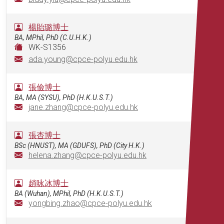
楊貽璐博士
BA, MPhil, PhD (C.U.H.K.)
WK-S1356
ada.young@cpce-polyu.edu.hk
張儉博士
BA, MA (SYSU), PhD (H.K.U.S.T.)
jane.zhang@cpce-polyu.edu.hk
張杏博士
BSc (HNUST), MA (GDUFS), PhD (City H.K.)
helena.zhang@cpce-polyu.edu.hk
趙咏冰博士
BA (Wuhan), MPhil, PhD (H.K.U.S.T.)
yongbing.zhao@cpce-polyu.edu.hk