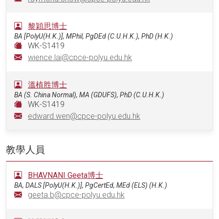
黎穎思博士
BA [PolyU(H.K.)], MPhil, PgDEd (C.U.H.K.), PhD (H.K.)
WK-S1419
wience.lai@cpce-polyu.edu.hk
溫植胜博士
BA (S. China Normal), MA (GDUFS), PhD (C.U.H.K.)
WK-S1419
edward.wen@cpce-polyu.edu.hk
教學人員
BHAVNANI Geeta博士
BA, DALS [PolyU(H.K.)], PgCertEd, MEd (ELS) (H.K.)
geeta.b@cpce-polyu.edu.hk