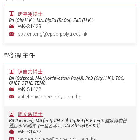
唐嘉雯博士
BA (City H.K.), MA, DipEd (Br.Col), EdD (H.K.)
WK-S1428
esther.tong@cpce-polyu.edu.hk
學部副主任
陳自力博士
BA (Guizhou), MA (Northwestern PolyU), PhD (City H.K.); TCQ,
CHET, CTHE, TEM8
WK-S1422
val.chen@cpce-polyu.edu.hk
周文駿博士
BA (Lingnan), MA [PolyU(H.K.)], PgDEd (H.K.I.Ed); 國家語委普
通話水平測試（一級乙等）, DALS [PolyU(H.K.)]
WK-S1422
raymond.chow@cpce-polyu.edu.hk