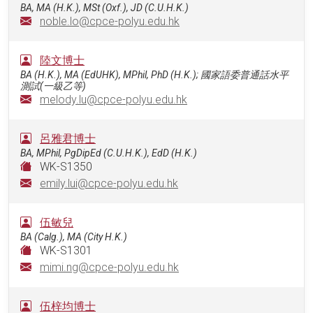
BA, MA (H.K.), MSt (Oxf.), JD (C.U.H.K.)
noble.lo@cpce-polyu.edu.hk
陸文博士
BA (H.K.), MA (EdUHK), MPhil, PhD (H.K.); 國家語委普通話水平
測試(一級乙等)
melody.lu@cpce-polyu.edu.hk
呂雅君博士
BA, MPhil, PgDipEd (C.U.H.K.), EdD (H.K.)
WK-S1350
emily.lui@cpce-polyu.edu.hk
伍敏兒
BA (Calg.), MA (City H.K.)
WK-S1301
mimi.ng@cpce-polyu.edu.hk
伍梓均博士