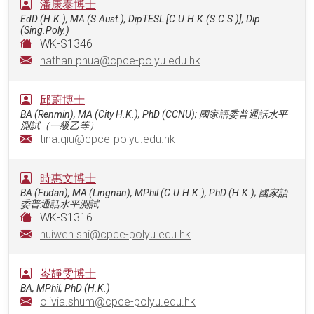
潘康泰博士
EdD (H.K.), MA (S.Aust.), DipTESL [C.U.H.K.(S.C.S.)], Dip
(Sing.Poly.)
WK-S1346
nathan.phua@cpce-polyu.edu.hk
邱蔚博士
BA (Renmin), MA (City H.K.), PhD (CCNU); 國家語委普通話水平
測試（一級乙等）
tina.qiu@cpce-polyu.edu.hk
時惠文博士
BA (Fudan), MA (Lingnan), MPhil (C.U.H.K.), PhD (H.K.); 國家語
委普通話水平測試
WK-S1316
huiwen.shi@cpce-polyu.edu.hk
岑靜雯博士
BA, MPhil, PhD (H.K.)
olivia.shum@cpce-polyu.edu.hk