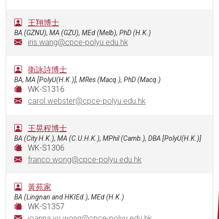
王翔博士
BA (GZNU), MA (GZU), MEd (Melb), PhD (H.K.)
iris.wang@cpce-polyu.edu.hk
衛詠詩博士
BA, MA [PolyU(H.K.)], MRes (Macq.), PhD (Macq.)
WK-S1316
carol.webster@cpce-polyu.edu.hk
王晃程博士
BA (City H.K.), MA (C.U.H.K.), MPhil (Camb.), DBA [PolyU(H.K.)]
WK-S1306
franco.wong@cpce-polyu.edu.hk
黃苑家
BA (Lingnan and HKIEd.), MEd (H.K.)
WK-S1357
joanna.yu.wong@cpce-polyu.edu.hk