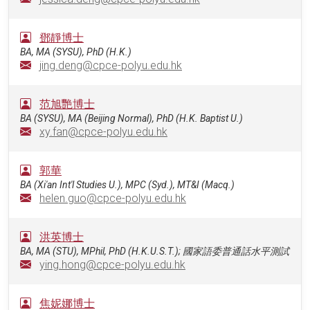
鄧靜博士
BA, MA (SYSU), PhD (H.K.)
jing.deng@cpce-polyu.edu.hk
范旭艷博士
BA (SYSU), MA (Beijing Normal), PhD (H.K. Baptist U.)
xy.fan@cpce-polyu.edu.hk
郭華
BA (Xi'an Int'l Studies U.), MPC (Syd.), MT&I (Macq.)
helen.guo@cpce-polyu.edu.hk
洪英博士
BA, MA (STU), MPhil, PhD (H.K.U.S.T.); 國家語委普通話水平測試
ying.hong@cpce-polyu.edu.hk
焦妮娜博士