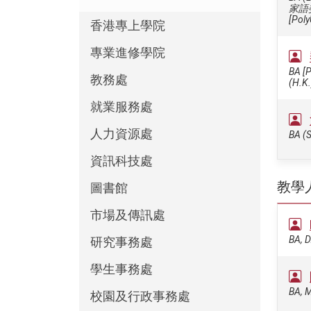
家語
[Poly
香港專上學院
專業進修學院
BA [P
教務處
(H.K.
就業服務處
人力資源處
BA (S
資訊科技處
教學
圖書館
市場及傳訊處
BA, D
研究事務處
學生事務處
BA, M
校園及行政事務處