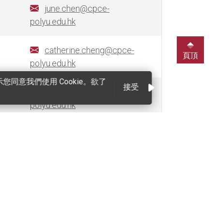
june.chen@cpce-
polyu.edu.hk
catherine.cheng@cpce-
頁頂
polyu.edu.hk
同意我們使用 Cookie。欲了
接受
joyce.cheng@cpce-
polyu.edu.hk
j.cheung@cpce-polyu.edu.hk
sing.cheung@cpce-
polyu.edu.hk
lokmingeric.cheung@cpce-