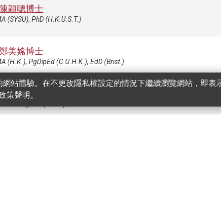
陳穎聰博士
A (SYSU), PhD (H.K.U.S.T.)
鄭美嫦博士
A (H.K.), PgDipEd (C.U.H.K.), EdD (Brist.)
更好的網站體驗。在不更改隱私權設定的情況下繼續瀏覽網站，即表示您
鄭如婷
WK-S1360
政策聲明。
C.U.H.K.), MA (Lond.)
張子恩
Phil, MEd (H.K.)
張頌昇博士
WK-S1306
(EdUHK), MPhil (Camb.), PhD (Camb.)
張諾銘博士
WK-S1316