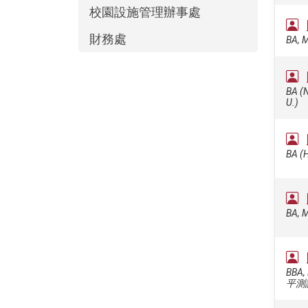
校園設施管理辦事處
財務處
BA, M
BA (N
U.)
BA (H
BA, M
BBA,
平測