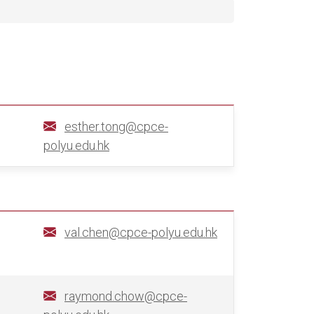
esther.tong@cpce-
polyu.edu.hk
val.chen@cpce-polyu.edu.hk
raymond.chow@cpce-