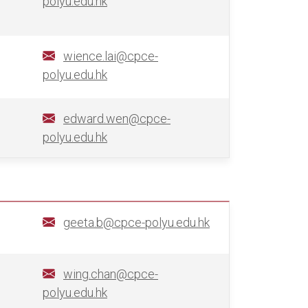
polyu.edu.hk
wience.lai@cpce-
polyu.edu.hk
edward.wen@cpce-
polyu.edu.hk
geeta.b@cpce-polyu.edu.hk
wing.chan@cpce-
polyu.edu.hk