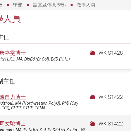
E
學部
語文及傳意學部
教學人員
學人員
主任
唐嘉雯博士
WK-S1428
ity H.K.), MA, DipEd (Br.Col), EdD (H.K.)
副主任
陳自力博士
WK-S1422
uizhou), MA (Northwestern PolyU), PhD (City
); TCQ, CHET, CTHE, TEM8
周文駿博士
WK-S1422
ingnan), MA [PolyU(H.K.)], PgDEd (H.K.I.Ed); 國