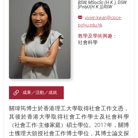
BSW, MSocSc (H.K.), DSW
[PolyU(H.K.)];RSW
vivien.kwan@cpce-
polyu.edu.hk
教學及學術興趣：
社會科學
成果／活動／成就
關瑋筠博士於香港理工大學取得社會工作文憑，
其後於香港大學取得社會工作學士及社會科學
（社會工作-主修家庭）碩士學位。2017年，關博
士獲理大頒授社會工作博士學位，其博士論文探