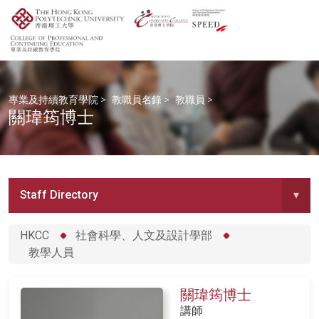
專業及持續教育學院
>
教職員名錄
>
教職員
>
關瑋筠博士
Staff Directory
▾
HKCC
社會科學、人文及設計學部
教學人員
關瑋筠博士
講師