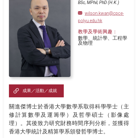
BSc, MPhil, PhD (H.K.)
wilson.kwan@cpce-
polyu.edu.hk
教學及學術興趣：
數學、統計學、工程學
及物理
成果／活動／成就
關進傑博士於香港大學數學系取得科學學士（主
修計算數學及運籌學）及哲學碩士（影像處
理）。其後致力研究財務時間序列分析，並獲得
香港大學統計及精算學系頒發哲學博士。