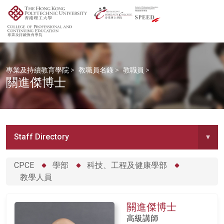
專業及持續教育學院
>
教職員名錄
>
教職員
>
關進傑博士
Staff Directory
▾
CPCE
學部
科技、工程及健康學部
教學人員
關進傑博士
高級講師