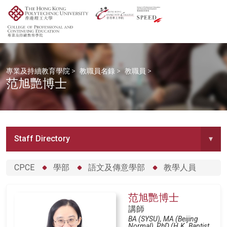
專業及持續教育學院
>
教職員名錄
>
教職員
>
范旭艷博士
Staff Directory
▾
CPCE
學部
語文及傳意學部
教學人員
范旭艷博士
講師
BA (SYSU), MA (Beijing
Normal), PhD (H.K. Baptist