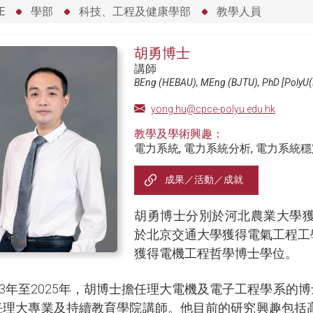
E
學部
科技、工程及健康學部
教學人員
胡勇博士
講師
BEng (HEBAU), MEng (BJTU), PhD [PolyU(
yong.hu@cpce-polyu.edu.hk
教學及學術興趣：
電力系統, 電力系統分析, 電力系統穩
成果／活動／成就
胡勇博士分別於河北農業大學
於北京交通大學獲得電氣工程工學
獲得電機工程哲學博士學位。
23年至2025年，胡博士擔任理大電機及電子工程學系的博
任理大專業及持續教育學院講師。他目前的研究興趣包括