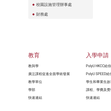
校園設施管理辦事處
財務處
教育
入學申請
教與學
PolyU HKCC
廣泛課程促進全面學術發展
PolyU SPEE
教學單位
學生和畢業生故
學部
課程、學費及獎
快速連結
快速連結