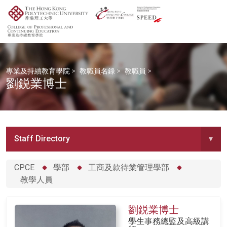
專業及持續教育學院
>
教職員名錄
>
教職員
>
劉鋭業博士
Staff Directory
▾
CPCE
學部
工商及款待業管理學部
教學人員
劉鋭業博士
學生事務總監及高級講