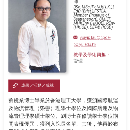
師
BSc, MSc [PolyU(H.K.)],
EdD (Brist.);FSTLA,
Member (Institute of
Seatransport), CMILT,
MHKEnv (HKIOE), REnv
(HKIOE), CEP® (ICSD)
yuiyip.lau@cpce-
polyu.edu.hk
教學及學術興趣：
管理
成果／活動／成就
劉銳業博士畢業於香港理工大學，獲頒國際航運
及物流管理（榮譽）理學士學位及國際航運及物
流管理理學碩士學位。劉博士在修讀學士學位期
間表現優異，獲列入院長名單。其後，他再於布