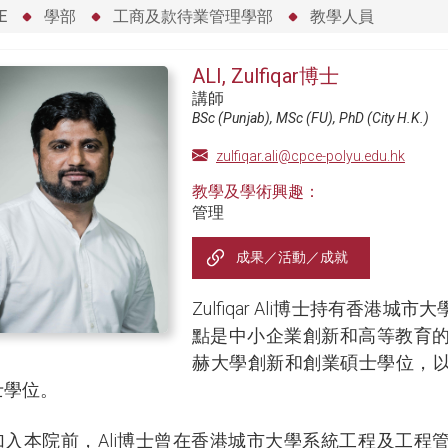
E
學部
工商及款待業管理學部
教學人員
ALI, Zulfiqar博士
講師
BSc (Punjab), MSc (FU), PhD (City H.K.)
zulfiqar.ali@cpce-polyu.edu.hk
教學及學術興趣：
管理
成果／活動／成就
Zulfiqar Ali博士持有香
點是中小企業創新和高等教育的
赫大學創新和創業碩士學位，
士學位。
加入本院前，Ali博士曾在香港城市大學系統工程及工程