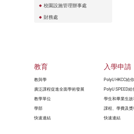
校園設施管理辦事處
財務處
教育
入學申請
教與學
PolyU HKCC
廣泛課程促進全面學術發展
PolyU SPEE
教學單位
學生和畢業生故
學部
課程、學費及獎
快速連結
快速連結